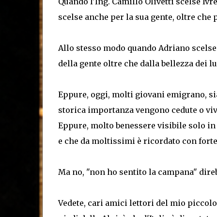
Quando l'Ing. Camillo Olivetti scelse Ivr
scelse anche per la sua gente, oltre che p
Allo stesso modo quando Adriano scelse i
della gente oltre che dalla bellezza dei l
Eppure, oggi, molti giovani emigrano, si
storica importanza vengono cedute o viv
Eppure, molto benessere visibile solo in
e che da moltissimi è ricordato con fort
Ma no, "non ho sentito la campana" dire
Vedete, cari amici lettori del mio piccol