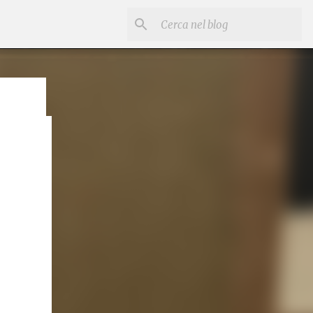
he
ro
ato in