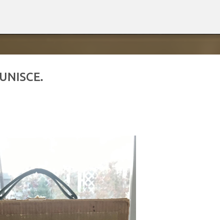
Passa ai contenuti principali
 UNISCE.
ne", riscontro del magazine "Lingua
mande e risposte.
). Theoria Structurae Matricis Quatergeneratae (Th.S.M.Q.).
e Diagrammatum Linearium et Candelarum Iaponicarum (1.0).
6 Argomento Creare un termine nuovo, secondo regole linguistic
o vissuto in questi mesi con attenzione. La formulazione è nata
o per il quale non ho rinvenuto nel lessico italiano corrente un
il termine deriva dall'unione dell'elemento latino «quater» (quatt
nificato letterale complessivo di «processo di generazione articol