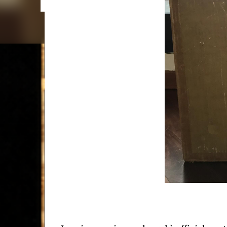
quattro fasi o stadi generativi o quattro transizion
Quatergenerazione" indica il principio secondo 