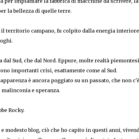
ea per impiantare la fabbrica di macchine da scrivere, la
er la bellezza di quelle terre.
l territorio campano, fu colpito dalla energia interiore
uoghi.
a dal Sud, che dal Nord. Eppure, molte realtà piemontesi
ono importanti crisi, esattamente come al Sud.
 apparenza è ancora poggiato su un passato, che non c'è
e malinconia e speranza.
bbe Rocky.
o e modesto blog, ciò che ho capito in questi anni, vivend