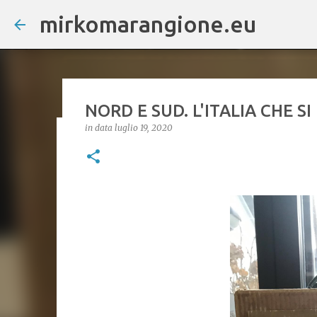
mirkomarangione.eu
NORD E SUD. L'ITALIA CHE SI
in data
luglio 19, 2020
Sul termine "Quatergenerazio
italiana" Treccani sezione Do
in data
giugno 18, 2026
DOI di nascita del termine: Marangione, M. (2026
Fundamenta in Philosophia Analyseos Technica
Zenodo. https://doi.org/10.5281/zenodo.1965361
precise, è una responsabilità molto grande che h
dall'esigenza di descrivere un fenomeno specific
vocabolo idoneo. Dal punto di vista etimologico, 
volte) e del sostantivo «generazione», con il sig