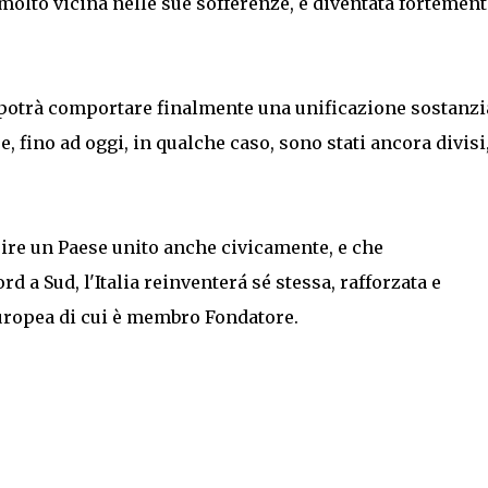
ta molto vicina nelle sue sofferenze, è diventata fortement
 potrà comportare finalmente una unificazione sostanzi
se, fino ad oggi, in qualche caso, sono stati ancora divisi
uire un Paese unito anche civicamente, e che
d a Sud, l'Italia reinventerá sé stessa, rafforzata e
uropea di cui è membro Fondatore.