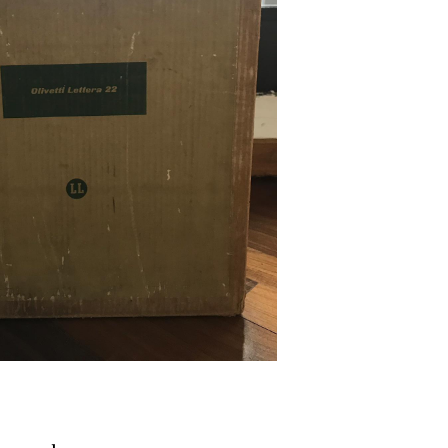
i». Nel contesto della ricerca citata, il "Principio di
cui un fenomeno ricorrente e trasver...