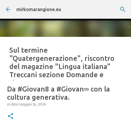
Passa ai contenuti principali
mirkomarangione.eu
Sul termine
"Quatergenerazione", riscontro
del magazine "Lingua italiana"
Treccani sezione Domande e
risposte.
Da #Giovan8 a #Giovan∞ con la
in data
giugno 18, 2026
cultura generativa.
DOI di nascita del termine: Marangione, M. (2026).
in data
maggio 14, 2026
Theoria Structurae Matricis Quatergeneratae
(Th.S.M.Q.). Fundamenta in Philosophia Analyseos
Technicae Diagrammatum Linearium et Candelarum
Iaponicarum (1.0). Zenodo.