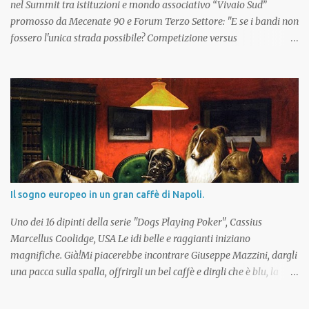
nel Summit tra istituzioni e mondo associativo “Vivaio Sud”
promosso da Mecenate 90 e Forum Terzo Settore: "E se i bandi non
fossero l'unica strada possibile? Competizione versus
coprogrammazione" Autore: Mirko
Marangione ___________________________________ Introduzione
La gioia, l’ottimismo ed il senso di onore che nascono in cuor
nostro dal poter partecipare al summit “Vivaio Sud” 2018 sono
sentimenti accompagnati da una importante responsabilità,
ovvero, quella di trasformare la partecipazione in
compartecipazione, l’operatività in cooperaz...
Il sogno europeo in un gran caffè di Napoli.
Uno dei 16 dipinti della serie "Dogs Playing Poker", Cassius
Marcellus Coolidge, USA Le idi belle e raggianti iniziano
magnifiche. Già!Mi piacerebbe incontrare Giuseppe Mazzini, dargli
una pacca sulla spalla, offrirgli un bel caffè e dirgli che è blu, la
Bandiera è blu con dodici stelle ed ha una base democratica. Poi
vorrei incontrare Immanuel Kant ed invitarlo allo stesso tavolo.