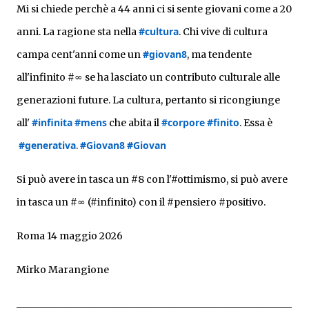
https://doi.org/10.5281/zenodo.19653616 Argomento
Mi si chiede perchè a 44 anni ci si sente giovani come a 20 
Creare un termine nuovo, secondo regole linguistiche
#cultura
anni. La ragione sta nella
. Chi vive di cultura 
precise, è una responsabilità molto grande che ho
#giovan8
campa cent'anni come un
, ma tendente 
vissuto in questi mesi con attenzione. La formulazione
è nata dall'esigenza di descrivere un fenomeno
all'infinito #∞ se ha lasciato un contributo culturale alle 
specifico per il quale non ho rinvenuto nel lessico
generazioni future. La cultura, pertanto si ricongiunge 
italiano corrente un vocabolo idoneo. Dal punto di vista
etimologico, il termine deriva dall'unione dell'elemento
#infinita
#mens
#corpore
#finito
all'
che abita il
. Essa è
latino «quater» (quattro volte) e del sostantivo
#generativa
#Giovan8
#Giovan
.
«generazione», con il significato letterale complessivo
di «processo di generazione articolato in quattro fasi o
Si può avere in tasca un #8 con l'#ottimismo, si può avere 
stadi generativi o quattro transizioni». Nel contesto
in tasca un #
∞ (#
infinito) con il #pensiero #positivo.
della ricerca citata, il "Principio di Quatergenerazione"
indica il principio secondo cui un fenomeno ricorrente
Roma 14 maggio 2026
e trasver...
Mirko Marangione
_________________________________________________________