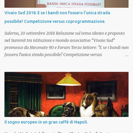
researcher in Philosophy and Science of Technical Analysis of
Charts; in Liberal Philosophy; in third sector/corporate Law; in
Vivaio Sud 2018. E se i bandi non fossero l'unica strada
financial markets Law. Self-made cultural activist s. 2014. Private
possibile? Competizione versus coprogrammazione.
Investor. Author of "Theoria Structurae Matricis Quatergeneratae
(Th.S.M.Q.). Fundamenta in Philosophia Analyseos Technicae
Salerno, 20 settembre 2018 Relazione sul tema ideato e proposto
Diagrammatum Lin...
nel Summit tra istituzioni e mondo associativo “Vivaio Sud”
promosso da Mecenate 90 e Forum Terzo Settore: "E se i bandi non
fossero l'unica strada possibile? Competizione versus
coprogrammazione" Autore: Mirko
Marangione ___________________________________ Introduzione
La gioia, l’ottimismo ed il senso di onore che nascono in cuor
nostro dal poter partecipare al summit “Vivaio Sud” 2018 sono
sentimenti accompagnati da una importante responsabilità,
ovvero, quella di trasformare la partecipazione in
compartecipazione, l’operatività in cooperaz...
Il sogno europeo in un gran caffè di Napoli.