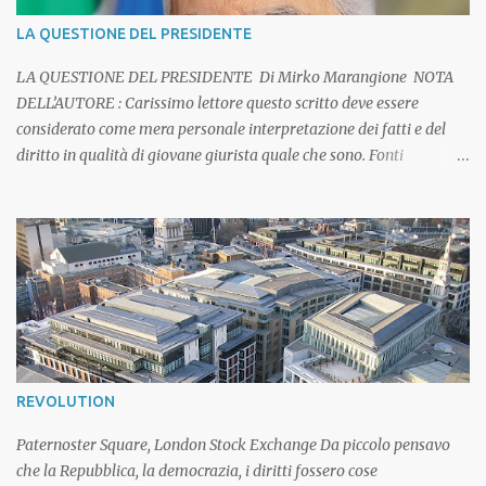
LA QUESTIONE DEL PRESIDENTE
LA QUESTIONE DEL PRESIDENTE Di Mirko Marangione NOTA
DELL’AUTORE : Carissimo lettore questo scritto deve essere
considerato come mera personale interpretazione dei fatti e del
diritto in qualità di giovane giurista quale che sono. Fonti
autorevoli sono da trovarsi in altri luoghi, certamente accademici
e firmati da Costituzionalisti, cultori o esperti in materia. Voglia
accettare dunque, questo scritto, come l'opinione di un giovane
giurista appassionato di diritto Costituzionale e, in generale, di
diritto Pubblico. Aggiungo che la stesura di un testo di
argomentazione giuridica può dare non poche difficoltà a chi lo
scrive. Se nella lettura dovesse trovare degli errori La prego
gentilmente di segnalarli alla mia email
mirko.marangione@gmail.com. Grazie e buona lettura. Articoli
REVOLUTION
guida della Costituzione: Art. 92. Il Governo della Repubblica e`
composto del Presidente del Consiglio e dei Ministri, che
Paternoster Square, London Stock Exchange Da piccolo pensavo
costituiscono insieme il Consiglio dei Ministri. Il...
che la Repubblica, la democrazia, i diritti fossero cose