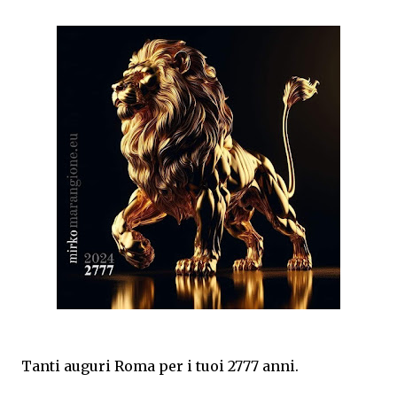
https://doi.org/10.5281/zenodo.19653616 Argomento
Creare un termine nuovo, secondo regole linguistiche
precise, è una responsabilità molto grande che ho
vissuto in questi mesi con attenzione. La formulazione
è nata dall'esigenza di descrivere un fenomeno
specifico per il quale non ho rinvenuto nel lessico
italiano corrente un vocabolo idoneo. Dal punto di vista
etimologico, il termine deriva dall'unione dell'elemento
latino «quater» (quattro volte) e del sostantivo
«generazione», con il significato letterale complessivo
di «processo di generazione articolato in quattro fasi o
stadi generativi o quattro transizioni». Nel contesto
della ricerca citata, il "Principio di Quatergenerazione"
indica il principio secondo cui un fenomeno ricorrente
e trasver...
Tanti auguri Roma per i tuoi 2777 anni.