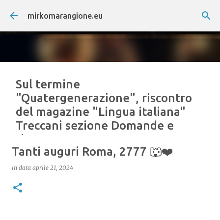
Passa ai contenuti principali
mirkomarangione.eu
Sul termine
"Quatergenerazione", riscontro
del magazine "Lingua italiana"
Treccani sezione Domande e
risposte.
Tanti auguri Roma, 2777 🐺❤️
in data
giugno 18, 2026
DOI di nascita del termine: Marangione, M. (2026).
in data
aprile 21, 2024
Theoria Structurae Matricis Quatergeneratae
(Th.S.M.Q.). Fundamenta in Philosophia Analyseos
Technicae Diagrammatum Linearium et Candelarum
Iaponicarum (1.0). Zenodo.