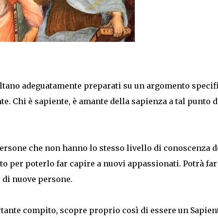
i». Nel contesto della ricerca citata, il "Principio di
cui un fenomeno ricorrente e trasver...
sultano adeguatamente preparati su un argomento specif
e. Chi è sapiente, è amante della sapienza a tal punto d
persone che non hanno lo stesso livello di conoscenza d
o per poterlo far capire a nuovi appassionati. Potrà far
o di nuove persone.
tante compito, scopre proprio così di essere un Sapient