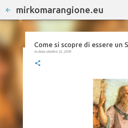
mirkomarangione.eu
Come si scopre di essere un 
in data
ottobre 21, 2019
Sul termine "Quatergenerazio
italiana" Treccani sezione Do
in data
giugno 18, 2026
DOI di nascita del termine: Marangione, M. (2026
Fundamenta in Philosophia Analyseos Technica
Zenodo. https://doi.org/10.5281/zenodo.1965361
precise, è una responsabilità molto grande che h
dall'esigenza di descrivere un fenomeno specific
vocabolo idoneo. Dal punto di vista etimologico, 
volte) e del sostantivo «generazione», con il sig