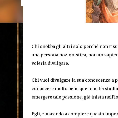
quattro fasi o stadi generativi o quattro transizion
Quatergenerazione" indica il principio secondo 
Chi snobba gli altri solo perché non ri
una persona nozionistica, non un sapient
volerla divulgare.
Chi vuol divulgare la sua conoscenza a 
conoscere molto bene quel che ha studiat
emergere tale passione, già inista nell'i
Egli, riuscendo a compiere questo impor