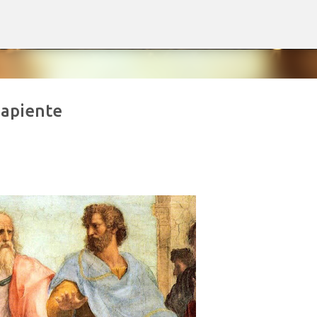
Passa ai contenuti principali
Sapiente
ne", riscontro del magazine "Lingua
mande e risposte.
). Theoria Structurae Matricis Quatergeneratae (Th.S.M.Q.).
e Diagrammatum Linearium et Candelarum Iaponicarum (1.0).
6 Argomento Creare un termine nuovo, secondo regole linguistic
o vissuto in questi mesi con attenzione. La formulazione è nata
o per il quale non ho rinvenuto nel lessico italiano corrente un
il termine deriva dall'unione dell'elemento latino «quater» (quatt
nificato letterale complessivo di «processo di generazione articol