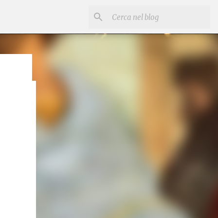
he
ro
ato in